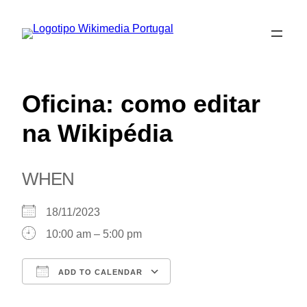
Saltar
para
o
conteúdo
Oficina: como editar
na Wikipédia
WHEN
18/11/2023
10:00 am – 5:00 pm
ADD TO CALENDAR
Download ICS
Google Calendar
iCalendar
Office 365
Outlook Live