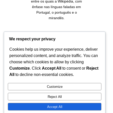
entre os quais a Wikipédia, com
ênfase nas línguas faladas em
Portugal, o português e o
mirandês.
Facebook
Twitter
GitHub
Instagram
YouTube
Mastodon
Mail
We respect your privacy
Cookies help us improve your experience, deliver
personalized content, and analyze traffic. You can
choose which cookies to allow by clicking
Salvo indicação em contrário, o conteúdo
Customize
. Click
Accept All
to consent or
Reject
deste site é disponibilizado sob os termos
All
to decline non-essential cookies.
de uma licença
Creative Commons
Atribuição-CompartilhaIgual 4.0
Customize
Internacional
.
Reject All
Accept All