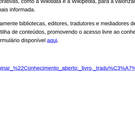
rativas, como a Wikidata e a Wikipédia, para a valorizaç
mais informada.
damente bibliotecas, editores, tradutores e mediadores 
artilha de conteúdos, promovendo o acesso livre ao conh
ormulário disponível
aqui
.
i/Webinar_%22Conhecimento_aberto:_livro,_tradu%C