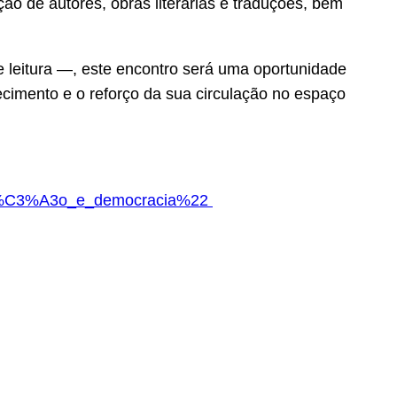
ão de autores, obras literárias e traduções, bem
de leitura —, este encontro será uma oportunidade
ecimento e o reforço da sua circulação no espaço
3%A7%C3%A3o_e_democracia%22