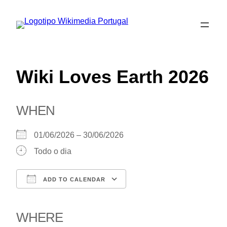
Saltar
para
o
conteúdo
Wiki Loves Earth 2026
WHEN
01/06/2026 – 30/06/2026
Todo o dia
ADD TO CALENDAR
Download ICS
Google Calendar
iCalendar
Office 365
Outlook Live
WHERE