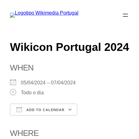
Saltar
para
o
conteúdo
Wikicon Portugal 2024
WHEN
05/04/2024 – 07/04/2024
Todo o dia
ADD TO CALENDAR
Download ICS
Google Calendar
iCalendar
Office 365
Outlook Live
WHERE