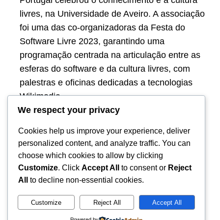
Portugal celebrou o conhecimento e a cultura
livres, na Universidade de Aveiro. A associação
foi uma das co-organizadoras da Festa do
Software Livre 2023, garantindo uma
programação centrada na articulação entre as
esferas do software e da cultura livres, com
palestras e oficinas dedicadas a tecnologias
Wikimedia…
18/09/2023
We respect your privacy
Cookies help us improve your experience, deliver
personalized content, and analyze traffic. You can
choose which cookies to allow by clicking
Customize
. Click
Accept All
to consent or
Reject
All
to decline non-essential cookies.
Customize
Reject All
Accept All
Powered by