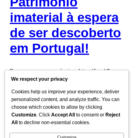
Património
imaterial à espera
de ser descoberto
em Portugal!
Preparem as vossas máquinas fotográficas! O
We respect your privacy
concurso fotográfico internacional Wiki Loves Folklore
está de volta em 2025, e esta é uma excelente
Cookies help us improve your experience, deliver
oportunidade de mostrar ao mundo a riqueza e a
personalized content, and analyze traffic. You can
diversidade da cultura popular portuguesa. Deixa a
choose which cookies to allow by clicking
tua marca neste evento global que celebra tradições,
Customize
. Click
Accept All
to consent or
Reject
costumes e expressões únicas que moldam a
All
to decline non-essential cookies.
identidade do…
04/02/2025
Customize