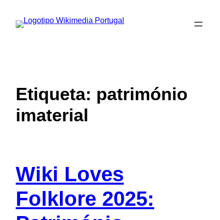
Saltar
para
o
conteúdo
Etiqueta:
património
imaterial
Wiki Loves
Folklore 2025: