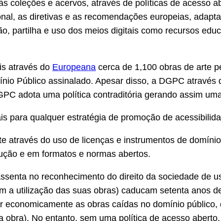
às coleções e acervos, através de políticas de acesso
ional, as diretivas e as recomendações europeias, adap
ção, partilha e uso dos meios digitais como recursos educ
is através do
Europeana
cerca de 1,100 obras de arte p
nio Público assinalado. Apesar disso, a DGPC através
C adota uma política contraditória gerando assim uma d
s para qualquer estratégia de promoção de acessibilid
e através do uso de licenças e instrumentos de domínio
lução e em formatos e normas abertos.
senta no reconhecimento do direito da sociedade de usuf
m a utilização das suas obras) caducam setenta anos de
r economicamente as obras caídas no domínio público, d
a obra). No entanto, sem uma política de acesso aberto