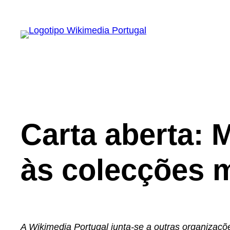
Saltar
para
o
conteúdo
Carta aberta: M
às colecções 
A Wikimedia Portugal junta-se a outras organizaçõe