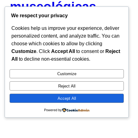
museológicas
We respect your privacy
nacionais
Cookies help us improve your experience, deliver
personalized content, and analyze traffic. You can
choose which cookies to allow by clicking
A Wikimedia Portugal junta-se a outras organizações
Customize
. Click
Accept All
to consent or
Reject
numa carta aberta ao Ministério da Cultura, elencando
All
to decline non-essential cookies.
uma série de medidas para facilitar o acesso às
colecções museológicas nacionais. Excelentíssimo
Customize
Senhor Ministro da Cultura,Dr. Pedro Adão e Silva
Excelentíssimo Chefe de Gabinete do Ministro da
Reject All
Cultura,Dr. Vasco Casimiro Considerando a
Accept All
importância dada à digitalização das coleções dos…
01/06/2023
Powered by