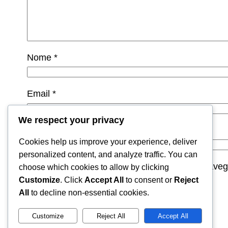
Nome
*
Email
*
We respect your privacy
Site
Cookies help us improve your experience, deliver
personalized content, and analyze traffic. You can
Guardar o meu nome, email e site neste naveg
choose which cookies to allow by clicking
Customize
. Click
Accept All
to consent or
Reject
All
to decline non-essential cookies.
Customize
Reject All
Accept All