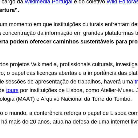
a cargo da
Wikimedia Portugal
e do coletivo
Wiki Editora
rtura”.
 num momento em que instituições culturais enfrentam 
à concentração da informação em grandes plataformas t
rta podem oferecer caminhos sustentáveis para prot
dos projetos Wikimedia, profissionais culturais, investig
, o papel das licenças abertas e a importância das pla
ém de sessões de apresentação de trabalhos, haverá uma
t
 de
tours
por instituições de Lisboa, como Atelier-Museu 
ologia (MAAT) e Arquivo Nacional da Torre do Tombo.
 o mundo, a conferência reforça o papel de Lisboa como
 há mais de 20 anos, atua na defesa de uma internet li