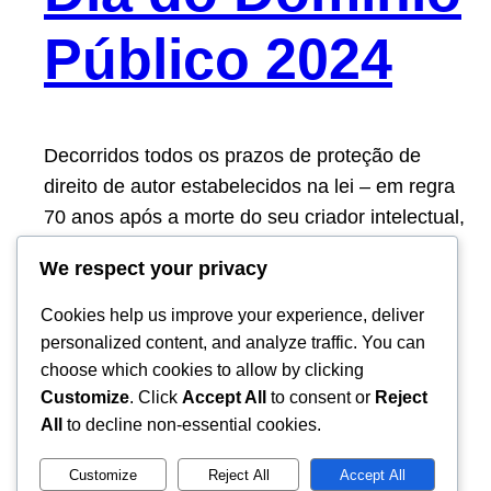
Público 2024
Decorridos todos os prazos de proteção de
direito de autor estabelecidos na lei – em regra
70 anos após a morte do seu criador intelectual,
ou 70 anos após a data de criação cujo autor
We respect your privacy
seja desconhecido – diz-se que uma obra cai
em domínio público. Isto significa que os
Cookies help us improve your experience, deliver
direitos patrimoniais da obra cessam,…
personalized content, and analyze traffic. You can
01/01/2024
choose which cookies to allow by clicking
Customize
. Click
Accept All
to consent or
Reject
All
to decline non-essential cookies.
Customize
Reject All
Accept All