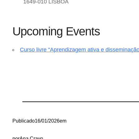
1649-010 LISBOA
Upcoming Events
Curso livre "Aprendizagem ativa e disseminação
Publicado
16/01/2026
em
por
Ana Cravo