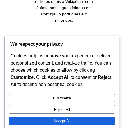
entre os quais a Wikipédia, com
ênfase nas línguas faladas em
Portugal, o português e o
mirandês.
Facebook
Twitter
GitHub
Instagram
YouTube
Mastodon
Mail
We respect your privacy
Cookies help us improve your experience, deliver
personalized content, and analyze traffic. You can
choose which cookies to allow by clicking
Salvo indicação em contrário, o conteúdo
Customize
. Click
Accept All
to consent or
Reject
deste site é disponibilizado sob os termos
All
to decline non-essential cookies.
de uma licença
Creative Commons
Atribuição-CompartilhaIgual 4.0
Customize
Internacional
.
Reject All
Accept All